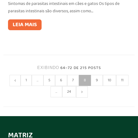
Sintomas de parasitas intestinais em cães e gatos Os tipos de
parasitas intestinais são diversos, assim como…
LEIA MAIS
64–72 DE 215 POSTS
EXIBINDO
1
…
5
6
7
8
9
10
11
…
24
MATRIZ