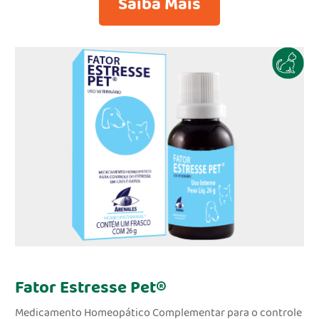
Saiba Mais
Intoxicações
Piolhos
Coccidioses
Pré e pós operatório
Problemas de pele
Cistites
Cólicas
Câncer/ nodosidades
Fator Estresse Pet®
Medicamento Homeopático Complementar para o controle