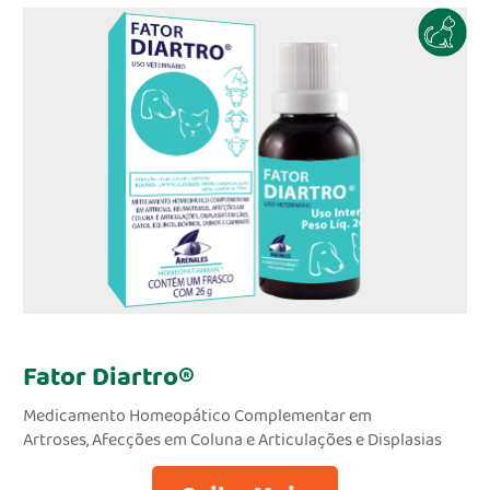
Infecções
Náuseas e Vômitos
Problemas Cardíacos e Pulmonares
Problemas Hepáticos
Problemas Renais
Traumas e Lesões
Vermes
Virilidade
Fertilidade
Fator Diartro®
Facilitador de parto
Medicamento Homeopático Complementar em
Artroses, Afecções em Coluna e Articulações e Displasias
Artrites e artroses