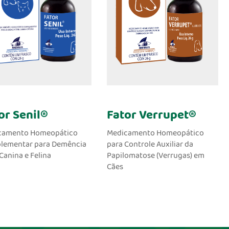
or Senil®
Fator Verrupet®
camento Homeopático
Medicamento Homeopático
lementar para Demência
para Controle Auxiliar da
 Canina e Felina
Papilomatose (Verrugas) em
Cães