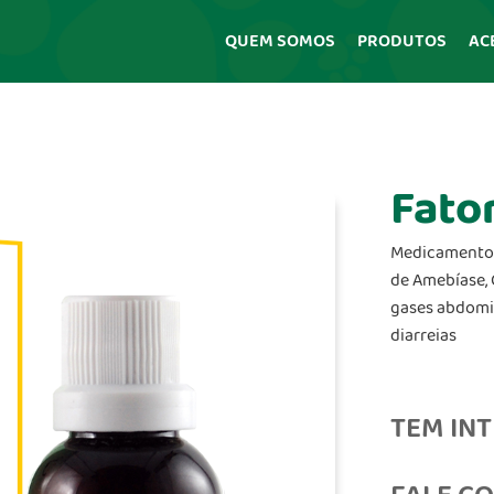
QUEM SOMOS
PRODUTOS
AC
Fato
Medicamento
de Amebíase, 
gases abdomin
diarreias
TEM IN