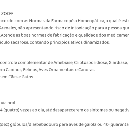
O ZOO®
cordo com as Normas da Farmacopéia Homeopática, a qual é estr
renales, não apresentando risco de intoxicação para a pessoa que
Atende as boas normas de fabricação e qualidade dos medicament
ulo sacarose, contendo princípios ativos dinamizados.
ontrole complementar de Amebíase, Criptosporidiose, Giardíase,
 em Caninos, Felinos, Aves Ornamentais e Canoras.
e em Cães e Gatos.
ia oral.
s 4 (quatro) vezes ao dia, até desaparecerem os sintomas ou negati
0 (dez) glóbulos/dia/bebedouro para aves de gaiola ou 40 (quarenta