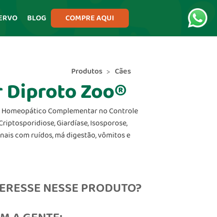
ERVO
BLOG
COMPRE AQUI
Produtos
Cães
r Diproto Zoo®
 Homeopático Complementar no Controle
Criptosporidiose, Giardíase, Isosporose,
ais com ruídos, má digestão, vômitos e
TERESSE NESSE PRODUTO?