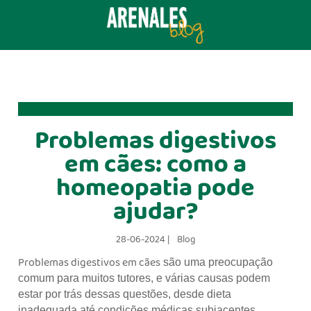
Problemas digestivos
em cães: como a
homeopatia pode
ajudar?
28-06-2024 |
Blog
Problemas digestivos em cães
são uma preocupação
comum para muitos tutores, e várias causas podem
estar por trás dessas questões, desde dieta
inadequada até condições médicas subjacentes.