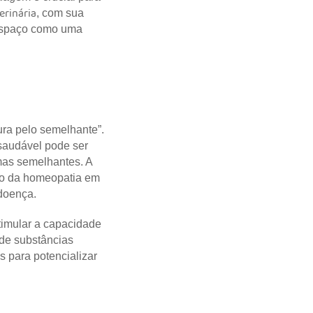
erinária
, com sua
 espaço como uma
ura pelo semelhante”.
saudável pode ser
omas semelhantes. A
ção da homeopatia em
 doença.
timular a capacidade
de substâncias
s para potencializar