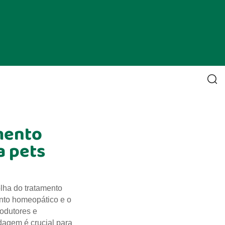
mento
a pets
lha do tratamento
ento homeopático e o
rodutores e
dagem é crucial para