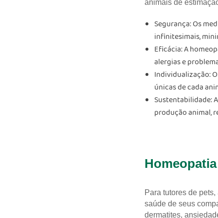
animais de estimaçã
Segurança:
Os medi
infinitesimais, min
Eficácia:
A homeopat
alergias e problem
Individualização:
O 
únicas de cada ani
Sustentabilidade:
A
produção animal, r
Homeopatia 
Para tutores de pets,
saúde de seus compan
dermatites, ansiedad