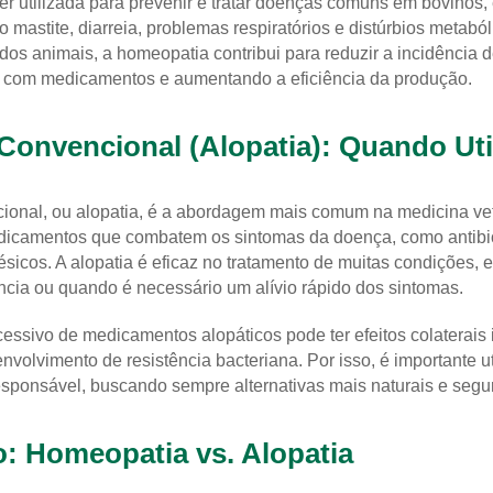
r utilizada para prevenir e tratar doenças comuns em bovinos,
 mastite, diarreia, problemas respiratórios e distúrbios metabóli
dos animais, a homeopatia contribui para reduzir a incidência 
s com medicamentos e aumentando a eficiência da produção.
Convencional (Alopatia): Quando Uti
ional, ou alopatia, é a abordagem mais comum na medicina vete
icamentos que combatem os sintomas da doença, como antibiót
gésicos. A alopatia é eficaz no tratamento de muitas condições,
cia ou quando é necessário um alívio rápido dos sintomas.
cessivo de medicamentos alopáticos pode ter efeitos colaterais
envolvimento de resistência bacteriana. Por isso, é importante ut
esponsável, buscando sempre alternativas mais naturais e segu
: Homeopatia vs. Alopatia