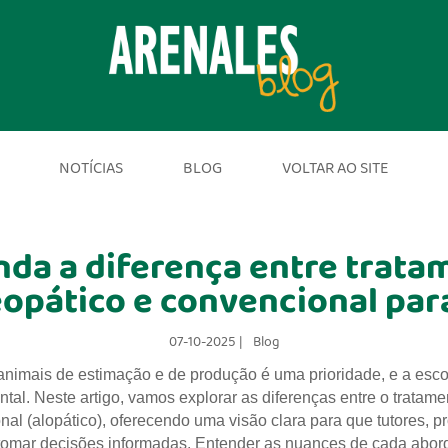
NOTÍCIAS
BLOG
VOLTAR AO SITE
nda a diferença entre trata
pático e convencional par
07-10-2025 |
Blog
nimais de estimação e de produção é uma prioridade, e a esco
al. Neste artigo, vamos explorar as diferenças entre o tratam
al (alopático), oferecendo uma visão clara para que tutores, p
tomar decisões informadas. Entender as nuances de cada abor