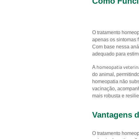
Como Funci
O tratamento homeop
apenas os sintomas f
Com base nessa análi
adequado para estimu
homeopatia veterin
A
do animal, permitindo
homeopatia não subst
vacinação, acompanh
mais robusta e resilie
Vantagens d
O tratamento homeopá