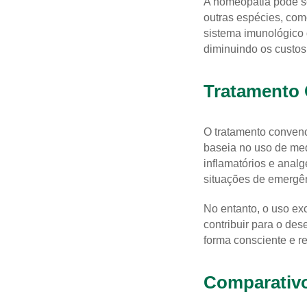
A homeopatia pode se
outras espécies, como
sistema imunológico 
diminuindo os custo
Tratamento 
O tratamento convenc
baseia no uso de med
inflamatórios e anal
situações de emergên
No entanto, o uso ex
contribuir para o des
forma consciente e r
Comparativo