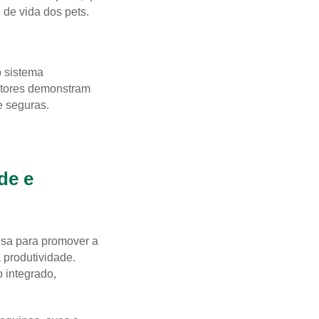
 de vida dos pets.
o sistema
utores demonstram
e seguras.
de e
osa para promover a
 produtividade.
 integrado,