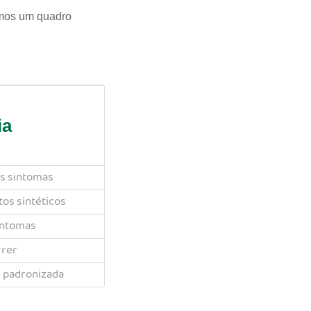
amos um quadro
ia
s sintomas
os sintéticos
sintomas
rer
 padronizada