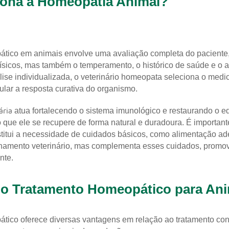
ona a Homeopatia Animal?
ático em animais envolve uma avaliação completa do paciente
ísicos, mas também o temperamento, o histórico de saúde e o 
se individualizada, o veterinário homeopata seleciona o med
lar a resposta curativa do organismo.
ária
atua fortalecendo o sistema imunológico e restaurando o eq
 que ele se recupere de forma natural e duradoura. É important
itui a necessidade de cuidados básicos, como alimentação ad
amento veterinário, mas complementa esses cuidados, prom
nte.
o Tratamento Homeopático para Ani
tico oferece diversas vantagens em relação ao tratamento con