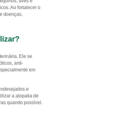
 equinos, aves e
cos. Ao fortalecer o
de doenças,
lizar?
rinária. Ele se
icos, anti-
 especialmente em
 indesejados e
ilizar a alopatia de
ras quando possível.