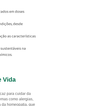
izados em doses
ndições, desde
ção as características
 sustentáveis na
uímicos.
e Vida
caz para cuidar da
emas como alergias,
ca da homeopatia, que