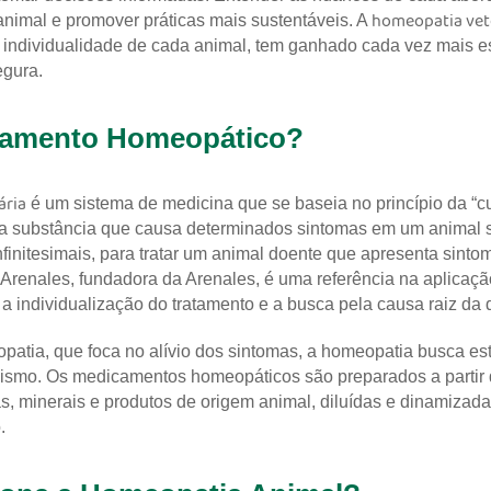
homeopatia vet
 animal e promover práticas mais sustentáveis. A
 individualidade de cada animal, tem ganhado cada vez mais
egura.
atamento Homeopático?
ária
é um sistema de medicina que se baseia no princípio da “c
uma substância que causa determinados sintomas em um animal 
nfinitesimais, para tratar um animal doente que apresenta sint
Arenales, fundadora da Arenales, é uma referência na aplica
a individualização do tratamento e a busca pela causa raiz da
opatia, que foca no alívio dos sintomas, a homeopatia busca es
nismo. Os medicamentos homeopáticos são preparados a partir 
s, minerais e produtos de origem animal, diluídas e dinamizada
.