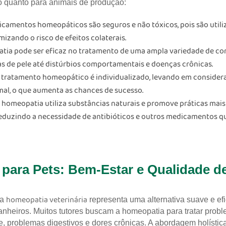
o quanto para animais de produção:
camentos homeopáticos são seguros e não tóxicos, pois são util
imizando o risco de efeitos colaterais.
ia pode ser eficaz no tratamento de uma ampla variedade de co
as de pele até distúrbios comportamentais e doenças crônicas.
tratamento homeopático é individualizado, levando em considera
mal, o que aumenta as chances de sucesso.
 homeopatia utiliza substâncias naturais e promove práticas mais
eduzindo a necessidade de antibióticos e outros medicamentos q
para Pets: Bem-Estar e Qualidade d
homeopatia veterinária
 a
representa uma alternativa suave e efi
heiros. Muitos tutores buscam a homeopatia para tratar probl
e, problemas digestivos e dores crônicas. A abordagem holísti