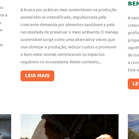
BE
ão
A busca por práticas mais sustentáveis na produção
te a
animal tem se intensificado, impulsionada pela
A saú
.
crescente demanda por alimentos saudáveis e pela
cresc
ão
necessidade de preservar o meio ambiente. O manejo
profi
sustentável surge como uma alternativa viável, que
propa
s.
visa otimizar a produção, reduzir custos e promover
signif
o bem-estar animal, minimizando os impactos
de tr
negativos no ecossistema. Neste contexto,…
a con
Esta 
LEIA MAIS
LE