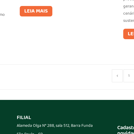
gerand
LEIA MAIS
cenári
omo
suste
LE
1
FILIAL
Alameda Olga N° 288, sala 512, Barra Funda
Cadast
novida