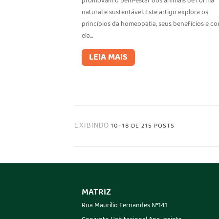
promovam o bem-estar dos animais de forma
natural e sustentável. Este artigo explora os
princípios da homeopatia, seus benefícios e c
ela…
LEIA MAIS
10–18 DE 215 POSTS
EXIBINDO
MATRIZ
Rua Maurilio Fernandes N°141