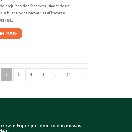
o prejuízos significativos. Diante desse
o, a busca por alternativas eficazes e
ntáveis…
IA MAIS
2
3
4
5
…
24
re-se e fique por dentro das nossas
des: