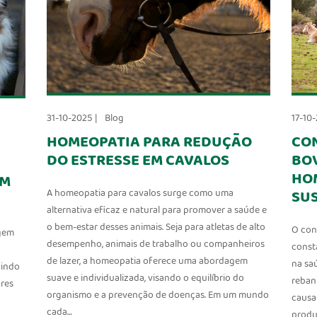
31-10-2025 |
Blog
17-10-
HOMEOPATIA PARA REDUÇÃO
CO
DO ESTRESSE EM CAVALOS
BOV
HOM
EM
A homeopatia para cavalos surge como uma
SU
alternativa eficaz e natural para promover a saúde e
o bem-estar desses animais. Seja para atletas de alto
O con
agem
desempenho, animais de trabalho ou companheiros
const
de lazer, a homeopatia oferece uma abordagem
na sa
uindo
suave e individualizada, visando o equilíbrio do
reban
ores
organismo e a prevenção de doenças. Em um mundo
causa
cada…
produ