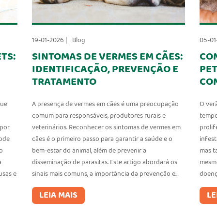
19-01-2026 |
Blog
05-01
TS:
SINTOMAS DE VERMES EM CÃES:
CO
IDENTIFICAÇÃO, PREVENÇÃO E
PET
TRATAMENTO
CO
que
A presença de vermes em cães é uma preocupação
O ver
comum para responsáveis, produtores rurais e
tempe
 por
veterinários. Reconhecer os sintomas de vermes em
proli
pode
cães é o primeiro passo para garantir a saúde e o
infes
o
bem-estar do animal, além de prevenir a
mas t
a
disseminação de parasitas. Este artigo abordará os
mesmo
usas e
sinais mais comuns, a importância da prevenção e…
doenç
LEIA MAIS
LE