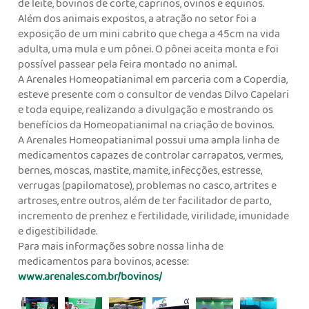
de leite, bovinos de corte, caprinos, ovinos e equinos.
Além dos animais expostos, a atração no setor foi a
exposição de um mini cabrito que chega a 45cm na vida
adulta, uma mula e um pônei. O pônei aceita monta e foi
possível passear pela feira montado no animal.
A Arenales Homeopatianimal em parceria com a Coperdia,
esteve presente com o consultor de vendas Dilvo Capelari
e toda equipe, realizando a divulgação e mostrando os
benefícios da Homeopatianimal na criação de bovinos.
A Arenales Homeopatianimal possui uma ampla linha de
medicamentos capazes de controlar carrapatos, vermes,
bernes, moscas, mastite, mamite, infecções, estresse,
verrugas (papilomatose), problemas no casco, artrites e
artroses, entre outros, além de ter facilitador de parto,
incremento de prenhez e fertilidade, virilidade, imunidade
e digestibilidade.
Para mais informações sobre nossa linha de
medicamentos para bovinos, acesse:
www.arenales.com.br/bovinos/